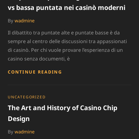
EN
vs bassa puntata nei casinò moderni
LIGNE
–
By
wadmine
CE
QUE
Il dibattito tra puntate alte e puntate basse è da
LES
sempre al centro delle discussioni tra appassionati
PROGRAMMES
di casinò. Per chi vuole provare l’esperienza di un
DE
FIDÉLITÉ
casino senza documenti, è
NE
VOUS
SCOPRI
CONTINUE READING
DISENT
IL
PAS
TUO
PUNTO
DI
CATEGORIES
UNCATEGORIZED
GIOCO
The Art and History of Casino Chip
IDEALE:
ALTA
Design
VS
BASSA
By
wadmine
PUNTATA