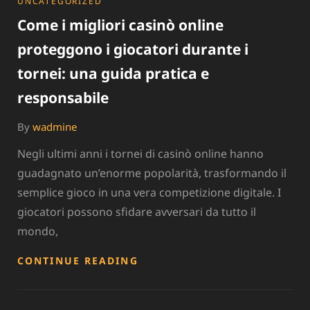
CATEGORIES
UNCATEGORIZED
Come i migliori casinò online
proteggono i giocatori durante i
tornei: una guida pratica e
responsabile
By
wadmine
Negli ultimi anni i tornei di casinò online hanno
guadagnato un’enorme popolarità, trasformando il
semplice gioco in una vera competizione digitale. I
giocatori possono sfidare avversari da tutto il
mondo,
COME
CONTINUE READING
I
MIGLIORI
CASINÒ