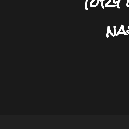
Tory 
na