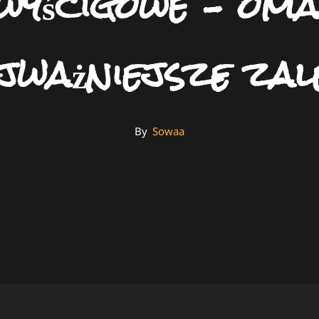
wyścigowe – om
jważniejsze zal
By
By
Sowaa