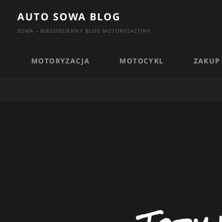
Skip
AUTO SOWA BLOG
to
SOWA – NIECODZIENNY BLOG MOTORYZACYJNY
content
MOTORYZACJA
MOTOCYKL
ZAKUP