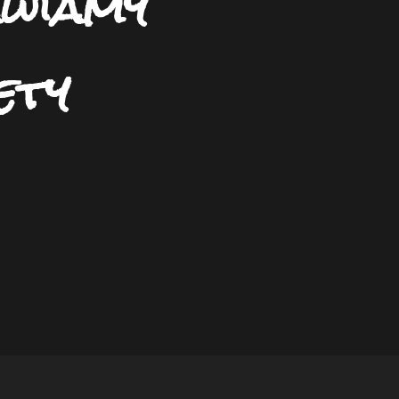
awiamy
ety