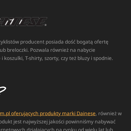
yklistów producent posiada dość bogatą ofertę
ub breloczki. Pozwala również na nabycie
szulki, T-shirty, szorty, czy też bluzy i spodnie.
p
m.pl oferujących produkty marki Dainese
, również w
odukt jest najwyższej jakości powinniśmy nabywać
netowych działających na rynku od wielu lat lub