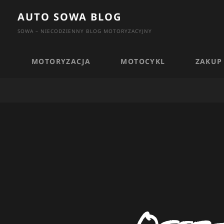
Skip
AUTO SOWA BLOG
to
SOWA – NIECODZIENNY BLOG MOTORYZACYJNY
content
MOTORYZACJA
MOTOCYKL
ZAKUP