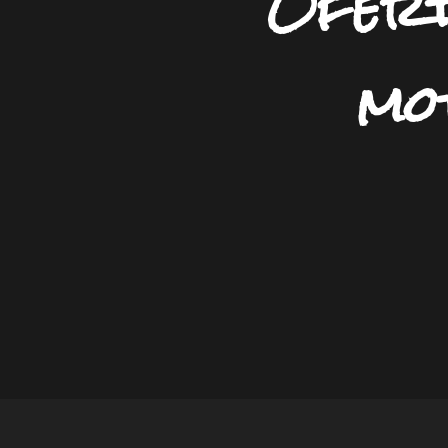
Ofert
mo