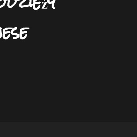
dzieży
ese