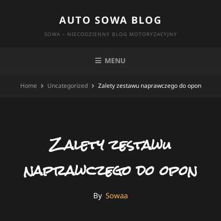
Skip
AUTO SOWA BLOG
to
content
SOWA – NIECODZIENNY BLOG MOTORYZACYJNY
MENU
Home
Uncategorized
Zalety zestawu naprawczego do opon
Zalety zestawu
naprawczego do opon
By
By
Sowaa