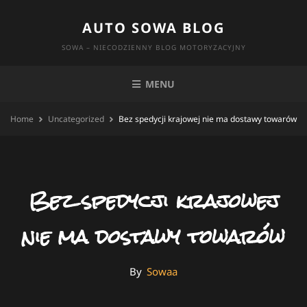
Skip
AUTO SOWA BLOG
to
content
SOWA – NIECODZIENNY BLOG MOTORYZACYJNY
MENU
Home
Uncategorized
Bez spedycji krajowej nie ma dostawy towarów
Bez spedycji krajowej
nie ma dostawy towarów
By
By
Sowaa